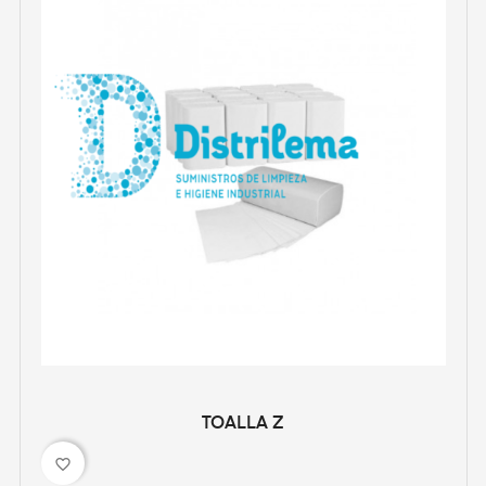
TOALLA Z
favorite_border