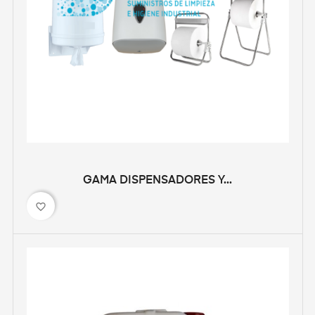
GAMA DISPENSADORES Y...
favorite_border