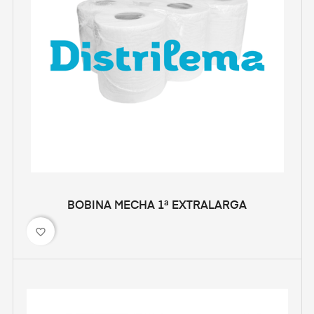
BOBINA MECHA 1ª EXTRALARGA
favorite_border