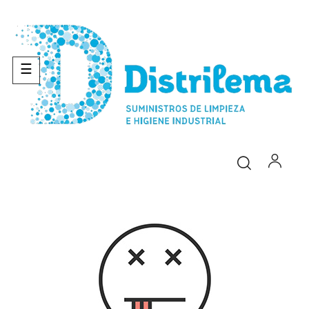
Navegación
☰
de
palanca