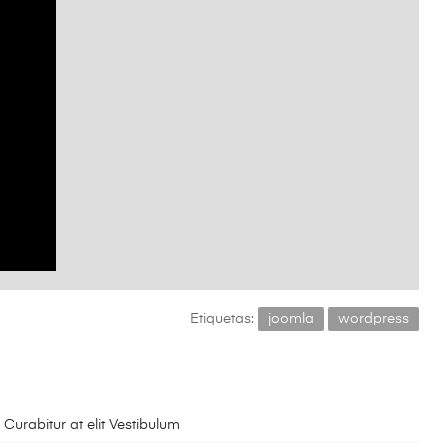
Etiquetas:
joomla
wordpress
 Curabitur at elit Vestibulum