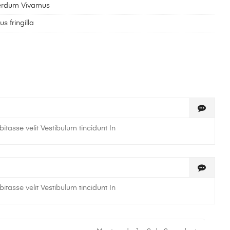
terdum Vivamus
s fringilla
asse velit Vestibulum tincidunt In
asse velit Vestibulum tincidunt In