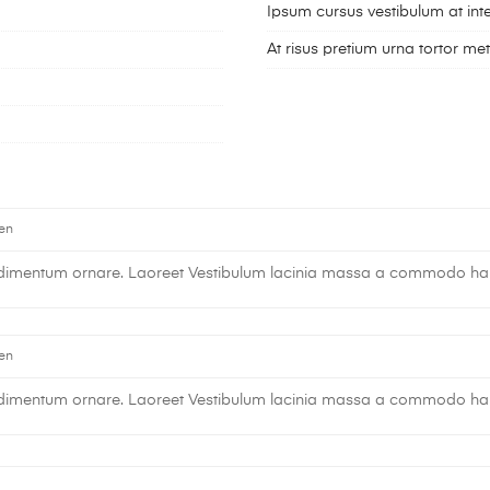
Ipsum cursus vestibulum at in
At risus pretium urna tortor metu
en
ndimentum ornare. Laoreet Vestibulum lacinia massa a commodo habit
en
ndimentum ornare. Laoreet Vestibulum lacinia massa a commodo habit