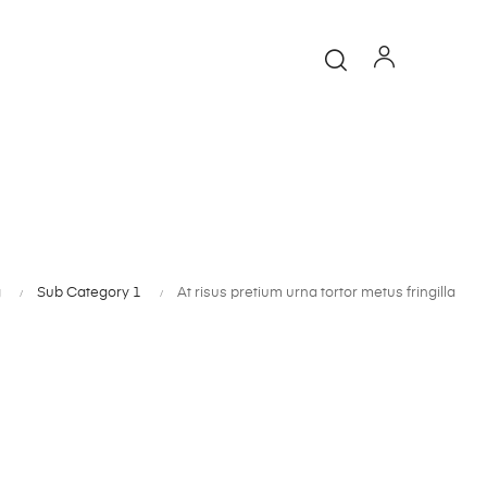
g
Sub Category 1
At risus pretium urna tortor metus fringilla