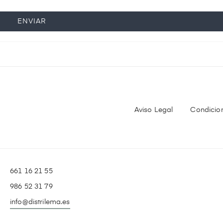
ENVIAR
Aviso Legal
Condicio
661 16 21 55
986 52 31 79
info@distrilema.es