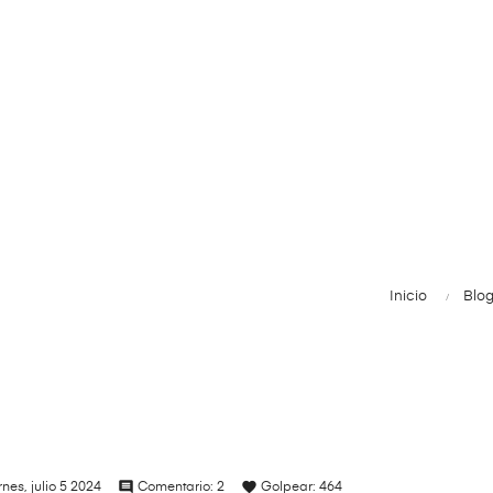
Inicio
Blo
comment
favorite
rnes,
julio
5
2024
Comentario:
2
Golpear:
464