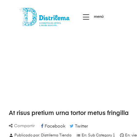
menú
At risus pretium urna tortor metus fringilla
Compartir
Facebook
Twitter
person
list

Publicado por:
Distrilema Tienda
En:
Sub Category 1
En:
vie