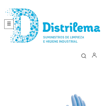
Navegación
☰
de
palanca